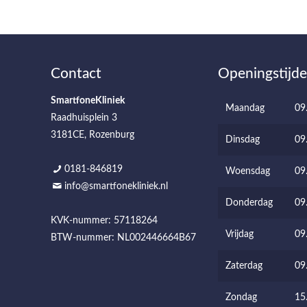
Contact
Openingstijd
SmartfoneKliniek
Maandag
09
Raadhuisplein 3
3181CE, Rozenburg
Dinsdag
09
0181-846819
Woensdag
09
info@smartfonekliniek.nl
Donderdag
09
KVK-nummer: 57118264
Vrijdag
09
BTW-nummer: NL002446664B67
Zaterdag
09
Zondag
15