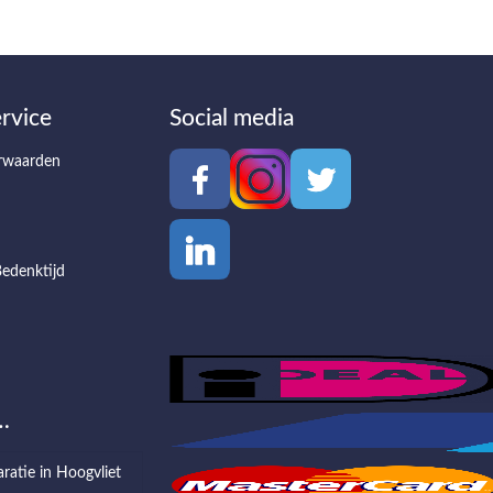
rvice
Social media
rwaarden
edenktijd
…
aratie in Hoogvliet