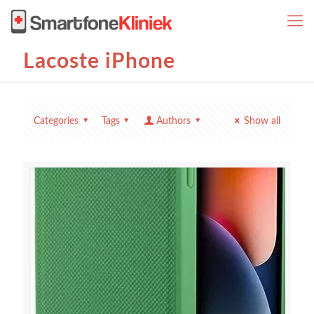
Lacoste iPhone
Categories
Tags
Authors
Show all