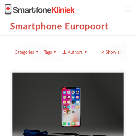
Smartphone Europoort
Categories
Tags
Authors
Show all