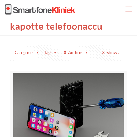
kapotte telefoonaccu
Categories
Tags
Authors
Show all