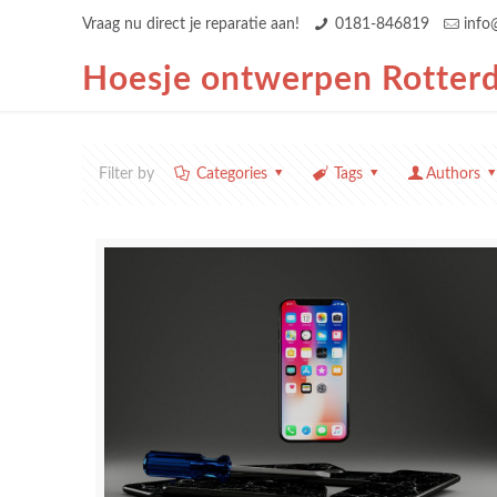
Vraag nu direct je reparatie aan!
0181-846819
info
Hoesje ontwerpen Rotter
Filter by
Categories
Tags
Authors