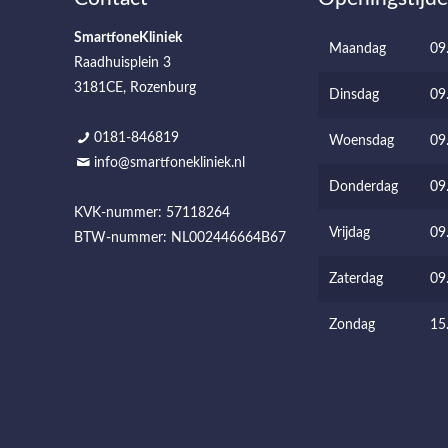
SmartfoneKliniek
Maandag
09
Raadhuisplein 3
3181CE, Rozenburg
Dinsdag
09
0181-846819
Woensdag
09
info@smartfonekliniek.nl
Donderdag
09
KVK-nummer: 57118264
Vrijdag
09
BTW-nummer: NL002446664B67
Zaterdag
09
Zondag
15