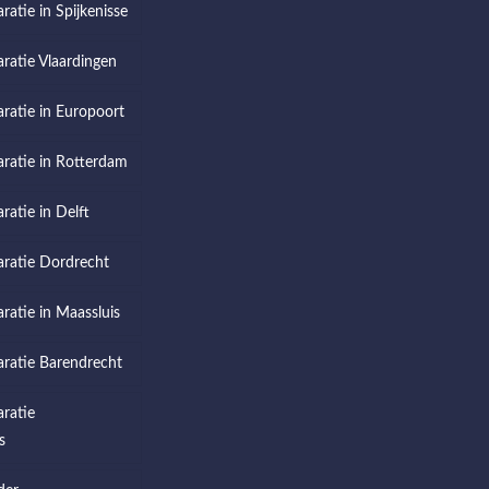
ratie in Spijkenisse
aratie Vlaardingen
aratie in Europoort
aratie in Rotterdam
ratie in Delft
aratie Dordrecht
aratie in Maassluis
aratie Barendrecht
aratie
s