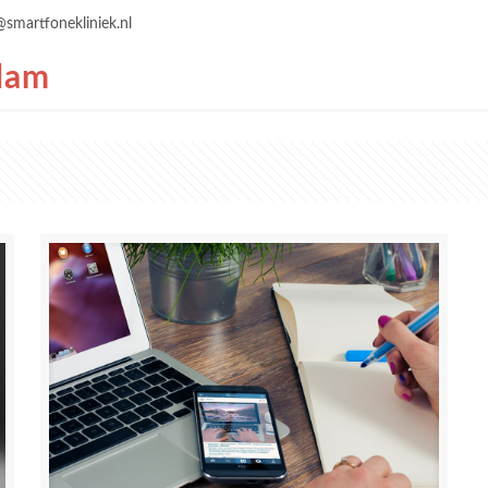
@smartfonekliniek.nl
dam