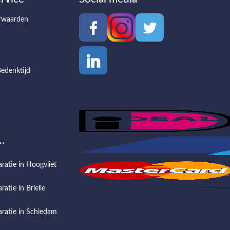
rwaarden
edenktijd
…
aratie in Hoogvliet
ratie in Brielle
aratie in Schiedam