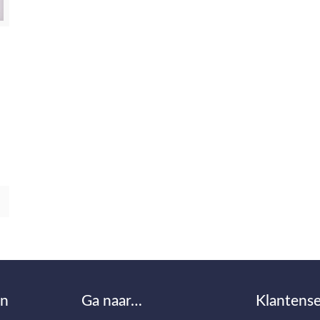
en
Ga naar…
Klantense