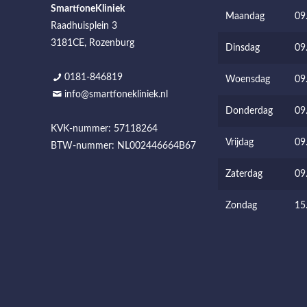
SmartfoneKliniek
Maandag
09
Raadhuisplein 3
3181CE, Rozenburg
Dinsdag
09
0181-846819
Woensdag
09
info@smartfonekliniek.nl
Donderdag
09
KVK-nummer: 57118264
Vrijdag
09
BTW-nummer: NL002446664B67
Zaterdag
09
Zondag
15