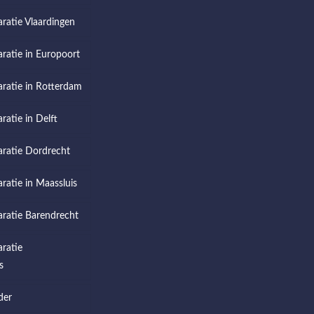
aratie Vlaardingen
aratie in Europoort
aratie in Rotterdam
ratie in Delft
aratie Dordrecht
aratie in Maassluis
aratie Barendrecht
aratie
s
der