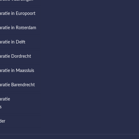
aratie in Europoort
aratie in Rotterdam
ratie in Delft
aratie Dordrecht
aratie in Maassluis
aratie Barendrecht
aratie
s
der