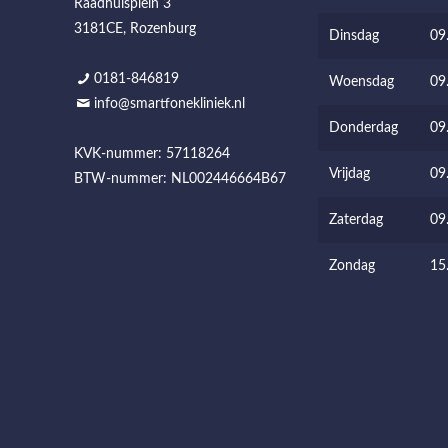
Raadhuisplein 3
3181CE, Rozenburg
Dinsdag
09
0181-846819
Woensdag
09
info@smartfonekliniek.nl
Donderdag
09
KVK-nummer: 57118264
Vrijdag
09
BTW-nummer: NL002446664B67
Zaterdag
09
Zondag
15