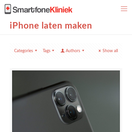
iPhone laten maken
Categories
Tags
Authors
Show all