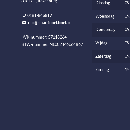
3181CE, Rozenburg
Dinsdag
09
0181-846819
Woensdag
09
info@smartfonekliniek.nl
Donderdag
09
KVK-nummer: 57118264
Vrijdag
09
BTW-nummer: NL002446664B67
Zaterdag
09
Zondag
15