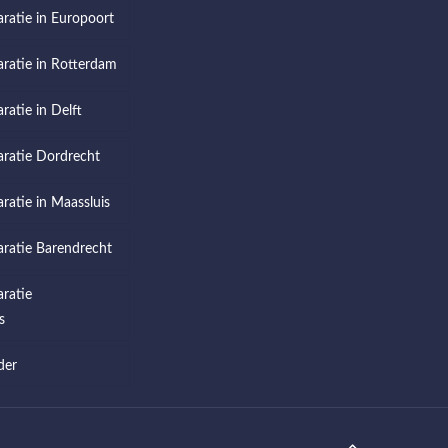
aratie in Europoort
aratie in Rotterdam
ratie in Delft
aratie Dordrecht
aratie in Maassluis
aratie Barendrecht
aratie
s
der