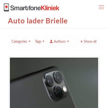
Auto lader Brielle
Categories
Tags
Authors
Show all