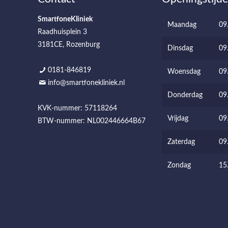
SmartfoneKliniek
Maandag
09
Raadhuisplein 3
3181CE, Rozenburg
Dinsdag
09
0181-846819
Woensdag
09
info@smartfonekliniek.nl
Donderdag
09
KVK-nummer: 57118264
Vrijdag
09
BTW-nummer: NL002446664B67
Zaterdag
09
Zondag
15