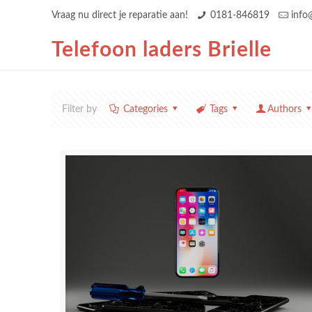
Vraag nu direct je reparatie aan!
0181-846819
info
Telefoon laders Brielle
Filter by
Categories
Tags
Authors