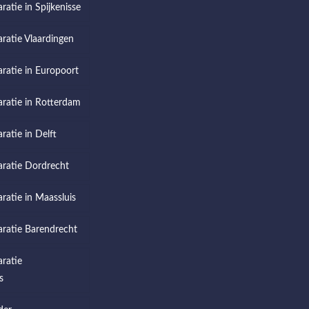
ratie in Spijkenisse
aratie Vlaardingen
aratie in Europoort
aratie in Rotterdam
ratie in Delft
aratie Dordrecht
aratie in Maassluis
aratie Barendrecht
aratie
s