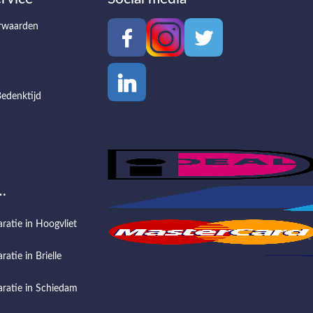
rwaarden
edenktijd
…
aratie in Hoogvliet
ratie in Brielle
aratie in Schiedam