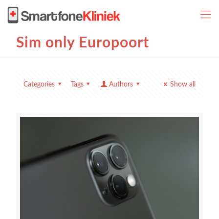
Sim only Europoort
Categories
Tags
Authors
Show all