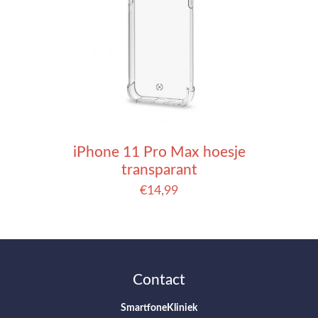
iPhone 11 Pro Max hoesje
transparant
€
14,99
Contact
SmartfoneKliniek