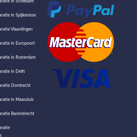
aratie in Schiedam
ratie in Spijkenisse
aratie Vlaardingen
aratie in Europoort
aratie in Rotterdam
ratie in Delft
aratie Dordrecht
aratie in Maassluis
aratie Barendrecht
aratie
s