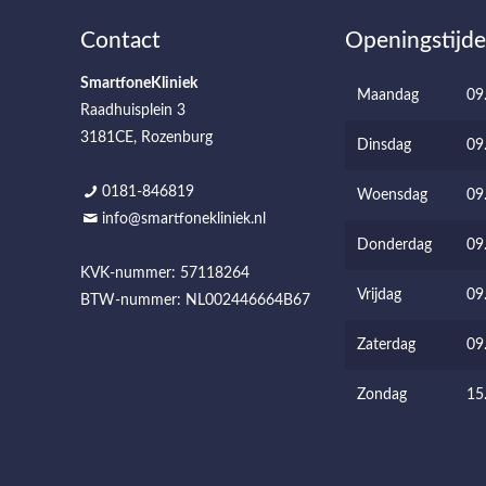
Contact
Openingstijd
SmartfoneKliniek
Maandag
09
Raadhuisplein 3
3181CE, Rozenburg
Dinsdag
09
0181-846819
Woensdag
09
info@smartfonekliniek.nl
Donderdag
09
KVK-nummer: 57118264
Vrijdag
09
BTW-nummer: NL002446664B67
Zaterdag
09
Zondag
15