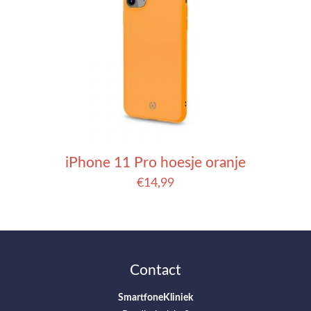
iPhone 11 Pro hoesje oranje
€
14,99
Contact
SmartfoneKliniek