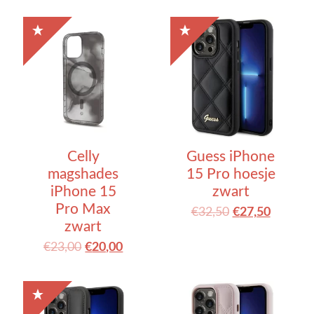
Celly
Guess iPhone
magshades
15 Pro hoesje
iPhone 15
zwart
Pro Max
€
32,50
€
27,50
zwart
€
23,00
€
20,00