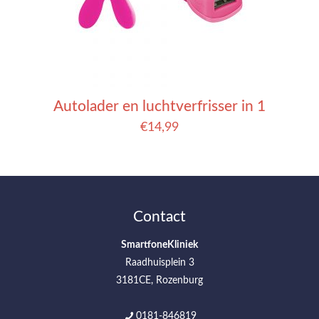
Autolader en luchtverfrisser in 1
€
14,99
Contact
SmartfoneKliniek
Raadhuisplein 3
3181CE, Rozenburg
0181-846819