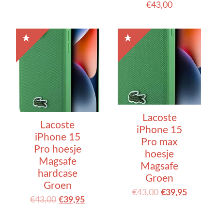
€
43,00
Lacoste
Lacoste
iPhone 15
iPhone 15
Pro max
Pro hoesje
hoesje
Magsafe
Magsafe
hardcase
Groen
Groen
€
43,00
€
39,95
€
43,00
€
39,95