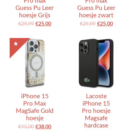
Pro max
Pro max
Guess Pu Leer
Guess Pu Leer
hoesje Grijs
hoesje zwart
€
29,99
€
25,00
€
29,99
€
25,00
iPhone 15
Lacoste
Pro Max
iPhone 15
MagSafe Gold
Pro hoesje
hoesje
Magsafe
hardcase
€
45,00
€
38,00