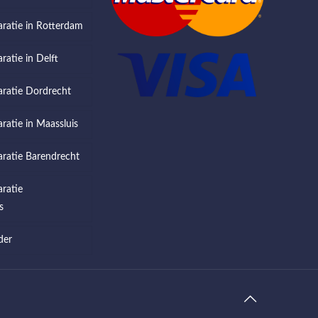
aratie in Rotterdam
ratie in Delft
aratie Dordrecht
aratie in Maassluis
aratie Barendrecht
aratie
s
der