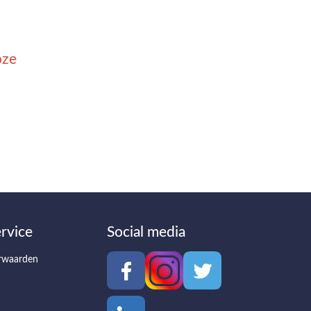
oze
rvice
Social media
rwaarden