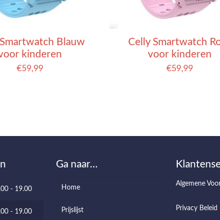
 Smartwatch Blauw
Celly Smartwatch R
voor kinderen
voor kinderen
€
59,99
€
59,99
en
Ga naar…
Klantense
Algemene Voo
Home
.00 - 19.00
Privacy Beleid
Prijslijst
.00 - 19.00