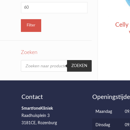
Celly
Filter
Zoeken
Producten
zoeken
ZOEKEN
Contact
Openingstijd
SmartfoneKliniek
Maandag
09
Raadhuisplein 3
3181CE, Rozenburg
Dinsdag
09