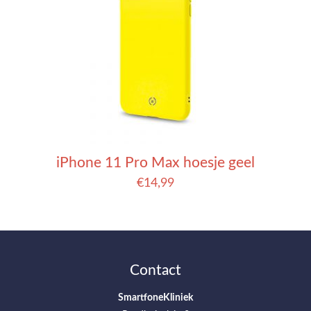
iPhone 11 Pro Max hoesje geel
€
14,99
Contact
SmartfoneKliniek