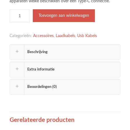
apparaten welke beschikken over een Type-C connectie.
Toevoegen aan winkelwagen
Categorieën:
Accessoires
,
Laadkabels
,
Usb Kabels
Beschrijving
Extra informatie
Beoordelingen (0)
Gerelateerde producten