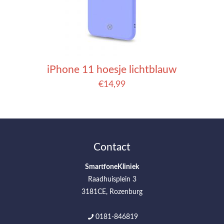
iPhone 11 hoesje lichtblauw
€
14,99
Contact
SmartfoneKliniek
Raadhuisplein 3
3181CE, Rozenburg
0181-846819