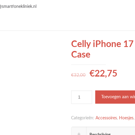
@smartfonekliniek.nl
Celly iPhone 1
Case
€
22,75
€
32,00
Toevoegen aan wi
Categorieën:
Accessoires
,
Hoesjes
Beschrijving