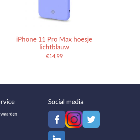
iPhone 11 Pro Max hoesje
lichtblauw
€
14,99
rvice
Social media
rwaarden