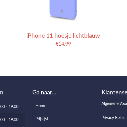
iPhone 11 hoesje lichtblauw
€
14,99
en
Ga naar…
Klantense
Algemene Voo
Home
.00 - 19.00
Privacy Beleid
Prijslijst
.00 - 19.00