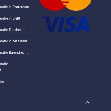
aratie in Rotterdam
ratie in Delft
aratie Dordrecht
aratie in Maassluis
aratie Barendrecht
aratie
s
der