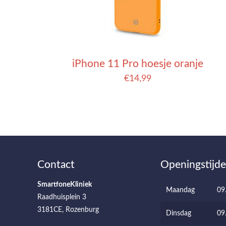
iPhone 11 Pro hoesje oranje
€
14,99
Contact
Openingstijd
SmartfoneKliniek
Maandag
09
Raadhuisplein 3
3181CE, Rozenburg
Dinsdag
09