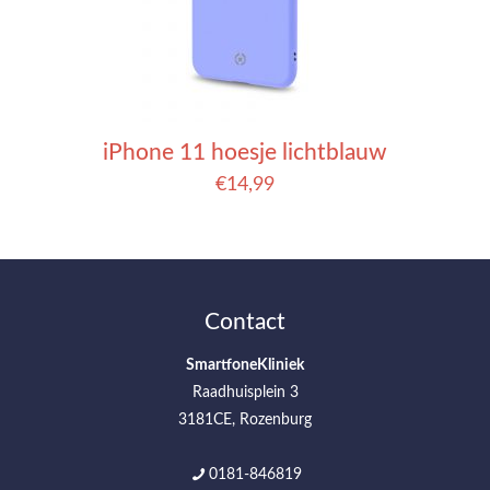
iPhone 11 hoesje lichtblauw
€
14,99
Contact
SmartfoneKliniek
Raadhuisplein 3
3181CE, Rozenburg
0181-846819