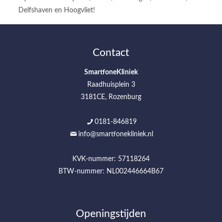
Delfshaven en Hoogvliet!
Contact
SmartfoneKliniek
Raadhuisplein 3
3181CE, Rozenburg
0181-846819
info@smartfonekliniek.nl
KVK-nummer: 57118264
BTW-nummer: NL002446664B67
Openingstijden