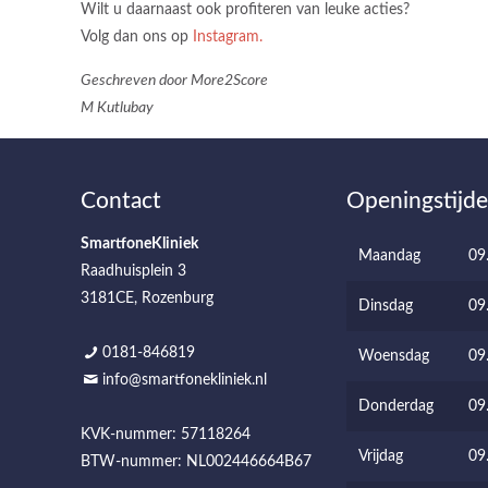
Wilt u daarnaast ook profiteren van leuke acties?
Volg dan ons op
Instagram.
Geschreven door More2Score
M Kutlubay
Contact
Openingstijd
SmartfoneKliniek
Maandag
09
Raadhuisplein 3
3181CE, Rozenburg
Dinsdag
09
0181-846819
Woensdag
09
info@smartfonekliniek.nl
Donderdag
09
KVK-nummer: 57118264
Vrijdag
09
BTW-nummer: NL002446664B67